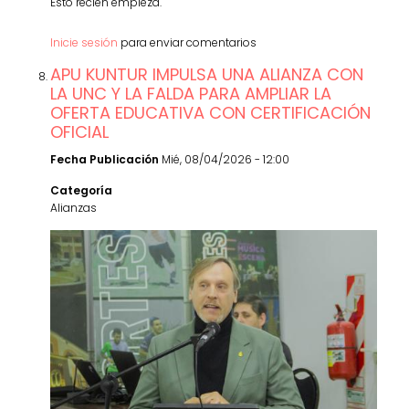
Esto recién empieza.
Inicie sesión
para enviar comentarios
APU KUNTUR IMPULSA UNA ALIANZA CON
LA UNC Y LA FALDA PARA AMPLIAR LA
OFERTA EDUCATIVA CON CERTIFICACIÓN
OFICIAL
Fecha Publicación
Mié, 08/04/2026 - 12:00
Categoría
Alianzas