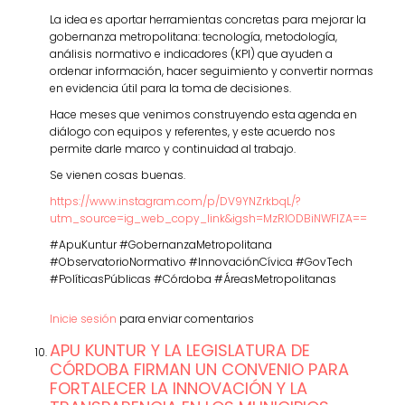
La idea es aportar herramientas concretas para mejorar la
gobernanza metropolitana: tecnología, metodología,
análisis normativo e indicadores (KPI) que ayuden a
ordenar información, hacer seguimiento y convertir normas
en evidencia útil para la toma de decisiones.
Hace meses que venimos construyendo esta agenda en
diálogo con equipos y referentes, y este acuerdo nos
permite darle marco y continuidad al trabajo.
Se vienen cosas buenas.
https://www.instagram.com/p/DV9YNZrkbqL/?
utm_source=ig_web_copy_link&igsh=MzRlODBiNWFlZA==
#ApuKuntur #GobernanzaMetropolitana
#ObservatorioNormativo #InnovaciónCívica #GovTech
#PolíticasPúblicas #Córdoba #ÁreasMetropolitanas
Inicie sesión
para enviar comentarios
APU KUNTUR Y LA LEGISLATURA DE
CÓRDOBA FIRMAN UN CONVENIO PARA
FORTALECER LA INNOVACIÓN Y LA