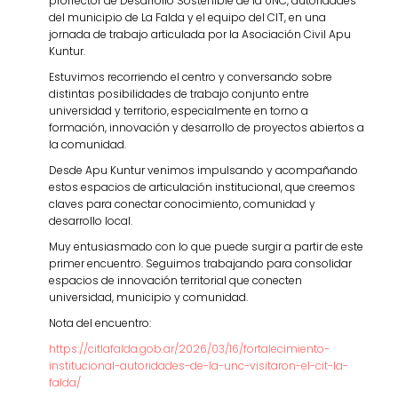
prorrector de Desarrollo Sostenible de la UNC, autoridades
del municipio de La Falda y el equipo del CIT, en una
jornada de trabajo articulada por la Asociación Civil Apu
Kuntur.
Estuvimos recorriendo el centro y conversando sobre
distintas posibilidades de trabajo conjunto entre
universidad y territorio, especialmente en torno a
formación, innovación y desarrollo de proyectos abiertos a
la comunidad.
Desde Apu Kuntur venimos impulsando y acompañando
estos espacios de articulación institucional, que creemos
claves para conectar conocimiento, comunidad y
desarrollo local.
Muy entusiasmado con lo que puede surgir a partir de este
primer encuentro. Seguimos trabajando para consolidar
espacios de innovación territorial que conecten
universidad, municipio y comunidad.
Nota del encuentro:
https://citlafalda.gob.ar/2026/03/16/fortalecimiento-
institucional-autoridades-de-la-unc-visitaron-el-cit-la-
falda/