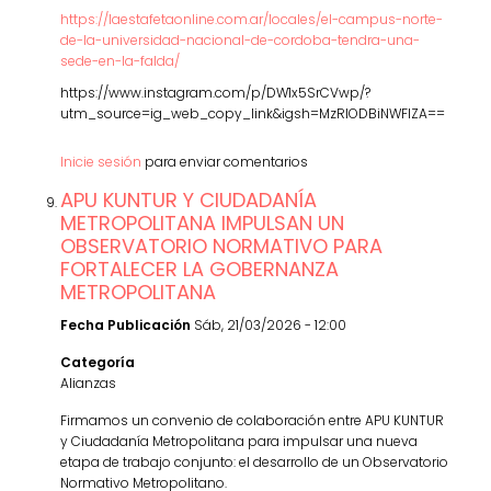
https://laestafetaonline.com.ar/locales/el-campus-norte-
de-la-universidad-nacional-de-cordoba-tendra-una-
sede-en-la-falda/
https://www.instagram.com/p/DW1x5SrCVwp/?
utm_source=ig_web_copy_link&igsh=MzRlODBiNWFlZA==
Inicie sesión
para enviar comentarios
APU KUNTUR Y CIUDADANÍA
METROPOLITANA IMPULSAN UN
OBSERVATORIO NORMATIVO PARA
FORTALECER LA GOBERNANZA
METROPOLITANA
Fecha Publicación
Sáb, 21/03/2026 - 12:00
Categoría
Alianzas
Firmamos un convenio de colaboración entre APU KUNTUR
y Ciudadanía Metropolitana para impulsar una nueva
etapa de trabajo conjunto: el desarrollo de un Observatorio
Normativo Metropolitano.