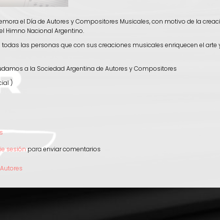
mora el Día de Autores y Compositores Musicales, con motivo de la creac
el Himno Nacional Argentino.
odas las personas que con sus creaciones musicales enriquecen el arte y
damos a la Sociedad Argentina de Autores y Compositores
ial )
s
e
cie sesión
para enviar comentarios
 Autores
:
res