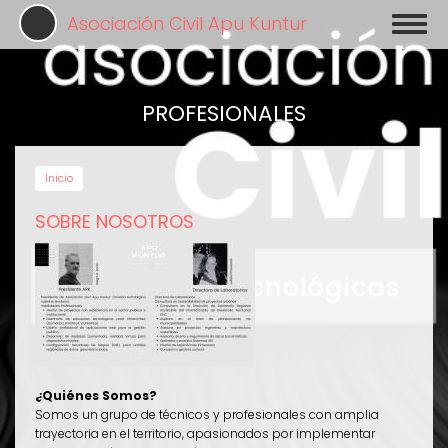
Pasar
Asociación Civil Apu Kuntur
Toggl
al
naviga
contenido
principal
PROFESIONALES
Inicio
SOBRE NOSOTROS
¿Quiénes Somos?
Somos un grupo de técnicos y profesionales con amplia
trayectoria en el territorio, apasionados por implementar