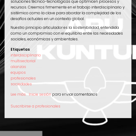
soluciones técnico-tecnológicas que optimicen procesos y
recursos. Creemos firmemente en el trabajo interdisciplinario y
sistémico como la clave para abordar la complejidad de los
desafíos actuales en un contexto global.
Nuestro principio articulador es la sostenibilidad, entendida
como un compromiso con el equilibrio entre las necesidades
sociales, económicas y ambientales.
Etiquetas
interdisciplinario
multisectorial
alianzas
equipos
profesionales
sociedades
Lee más
sobre
Inicie sesión
para enviar comentarios
sobre
nosotros
Suscribirse a profesionales