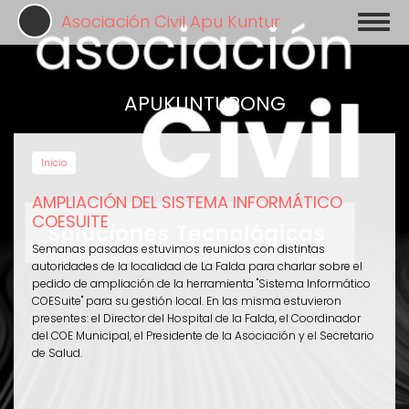
Pasar
Asociación Civil Apu Kuntur
Toggl
al
naviga
contenido
principal
APUKUNTURONG
Inicio
AMPLIACIÓN DEL SISTEMA INFORMÁTICO
COESUITE
Semanas pasadas estuvimos reunidos con distintas
autoridades de la localidad de La Falda para charlar sobre el
pedido de ampliación de la herramienta "Sistema Informático
COESuite" para su gestión local. En las misma estuvieron
presentes: el Director del Hospital de la Falda, el Coordinador
del COE Municipal, el Presidente de la Asociación y el Secretario
de Salud.