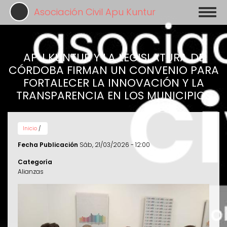
Pasar
Asociación Civil Apu Kuntur
Toggl
al
naviga
contenido
principal
APU KUNTUR Y LA LEGISLATURA DE
CÓRDOBA FIRMAN UN CONVENIO PARA
FORTALECER LA INNOVACIÓN Y LA
TRANSPARENCIA EN LOS MUNICIPIOS
Inicio
/
Fecha Publicación
Sáb, 21/03/2026 - 12:00
Categoría
Alianzas