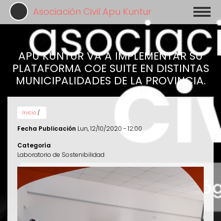
Pasar
Asociación Civil Apu Kuntur
Toggl
al
naviga
contenido
principal
APU KUNTUR VA A IMPLEMENTAR SU
PLATAFORMA COE SUITE EN DISTINTAS
MUNICIPALIDADES DE LA PROVINCIA.
Inicio
/
Fecha Publicación
Lun, 12/10/2020 - 12:00
Categoría
Laboratorio de Sostenibilidad