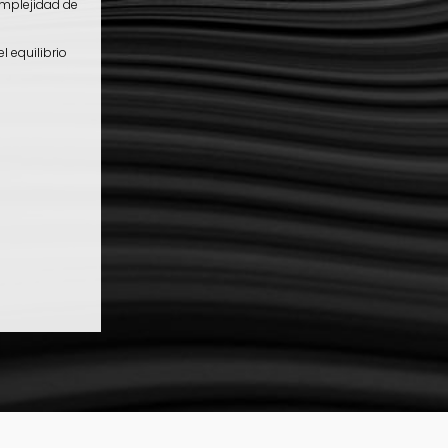
omplejidad de
l equilibrio