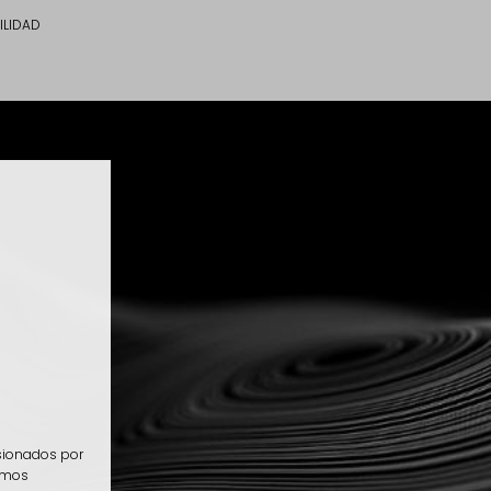
ILIDAD
asionados por
eemos