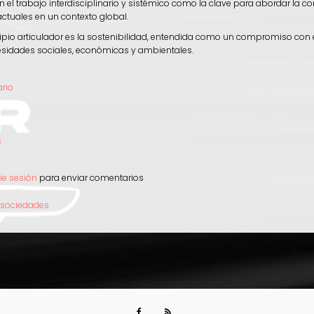
 el trabajo interdisciplinario y sistémico como la clave para abordar la c
actuales en un contexto global.
ipio articulador es la sostenibilidad, entendida como un compromiso con e
cesidades sociales, económicas y ambientales.
ario
l
s
e
cie sesión
para enviar comentarios
e
tros
a sociedades