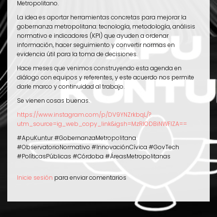
Metropolitano.
La idea es aportar herramientas concretas para mejorar la
gobernanza metropolitana: tecnología, metodología, análisis
normativo e indicadores (KPI) que ayuden a ordenar
información, hacer seguimiento y convertir normas en
evidencia útil para la toma de decisiones.
Hace meses que venimos construyendo esta agenda en
diálogo con equipos y referentes, y este acuerdo nos permite
darle marco y continuidad al trabajo.
Se vienen cosas buenas.
https://www.instagram.com/p/DV9YNZrkbqL/?
utm_source=ig_web_copy_link&igsh=MzRlODBiNWFlZA==
#ApuKuntur #GobernanzaMetropolitana
#ObservatorioNormativo #InnovaciónCívica #GovTech
#PolíticasPúblicas #Córdoba #ÁreasMetropolitanas
Inicie sesión
para enviar comentarios