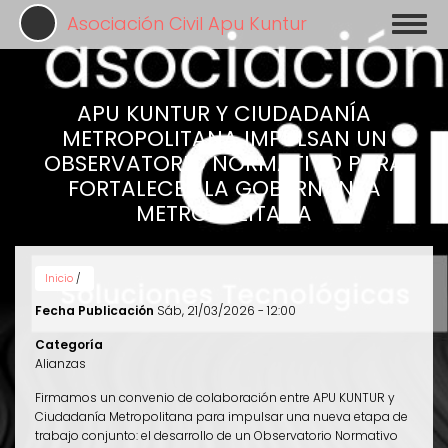
Pasar
Asociación Civil Apu Kuntur
Toggl
al
naviga
contenido
principal
APU KUNTUR Y CIUDADANÍA
METROPOLITANA IMPULSAN UN
OBSERVATORIO NORMATIVO PARA
FORTALECER LA GOBERNANZA
METROPOLITANA
Inicio
/
Fecha Publicación
Sáb, 21/03/2026 - 12:00
Categoría
Alianzas
Firmamos un convenio de colaboración entre APU KUNTUR y
Ciudadanía Metropolitana para impulsar una nueva etapa de
trabajo conjunto: el desarrollo de un Observatorio Normativo