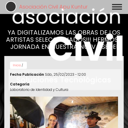
Pasar
Asociación Civil Apu Kuntur
Toggl
al
naviga
contenido
principal
YA DIGITALIZAMOS LAS OBRAS DE LOS
ARTISTAS SELECCIONADOS!!! HERMOSA
JORNADA EN NUESTRA NUEVA SEDE!
Inicio
/
Fecha Publicación
Sáb, 25/02/2023 - 12:00
Categoría
Laboratorio de Identidad y Cultura