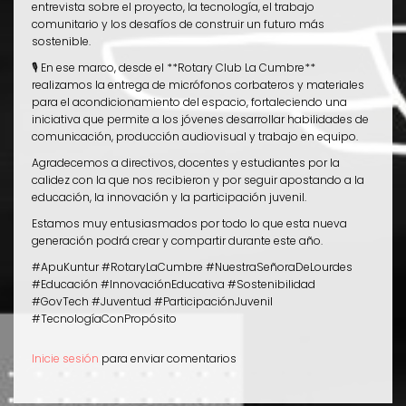
entrevista sobre el proyecto, la tecnología, el trabajo
comunitario y los desafíos de construir un futuro más
sostenible.
🎙️ En ese marco, desde el **Rotary Club La Cumbre**
realizamos la entrega de micrófonos corbateros y materiales
para el acondicionamiento del espacio, fortaleciendo una
iniciativa que permite a los jóvenes desarrollar habilidades de
comunicación, producción audiovisual y trabajo en equipo.
Agradecemos a directivos, docentes y estudiantes por la
calidez con la que nos recibieron y por seguir apostando a la
educación, la innovación y la participación juvenil.
Estamos muy entusiasmados por todo lo que esta nueva
generación podrá crear y compartir durante este año.
#ApuKuntur #RotaryLaCumbre #NuestraSeñoraDeLourdes
#Educación #InnovaciónEducativa #Sostenibilidad
#GovTech #Juventud #ParticipaciónJuvenil
#TecnologíaConPropósito
Inicie sesión
para enviar comentarios