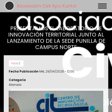
Pasar
Asociación Civil Apu Kuntur
Toggl
al
naviga
contenido
principal
PRESENTAMOS EL LABORATORIO DE
INNOVACIÓN TERRITORIAL JUNTO AL
LANZAMIENTO DE LA SEDE PUNILLA DE
CAMPUS NORTE
Inicio
/
Fecha Publicación
Mié, 29/04/2026 - 12:00
Categoría
Alianzas