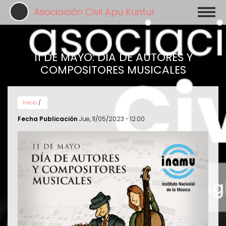
Pasar
Asociación Civil Apu Kuntur
Toggl
al
naviga
contenido
principal
11 DE MAYO: DÍA DE AUTORES Y
COMPOSITORES MUSICALES
Inicio
/
Fecha Publicación
Jue, 11/05/2023 - 12:00