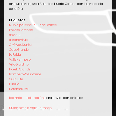
ambulatorias, Área Salud de Huerta Grande con la presencia
de la Dra.
Etiquetas
MunicipalidadDeHuertaGrande
PoliciaCordoba
covid19
coronavirus
ONGApuKuntur
CasaGrande
LaFalda
ValleHermoso
VillaGiardino
HuertaGrande
BomberoVoluntarios
COESuite
Punilla
DefensaCivil
Lee más
sobre
Inicie sesión
para enviar comentarios
Apu
Kuntur
Suscribirse a ValleHermoso
participa