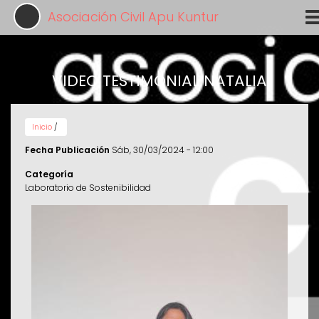
Pasar
Asociación Civil Apu Kuntur
al
contenido
principal
VIDEO TESTIMONIAL NATALIA
Inicio
/
Fecha Publicación
Sáb, 30/03/2024 - 12:00
Categoría
Laboratorio de Sostenibilidad