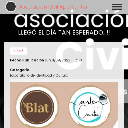
Pasar
Asociación Civil Apu Kuntur
Toggl
al
naviga
contenido
principal
LLEGÓ EL DÍA TAN ESPERADO...!!
Inicio
/
Fecha Publicación
Lun, 11/09/2023 - 12:00
Categoría
Laboratorio de Identidad y Cultura